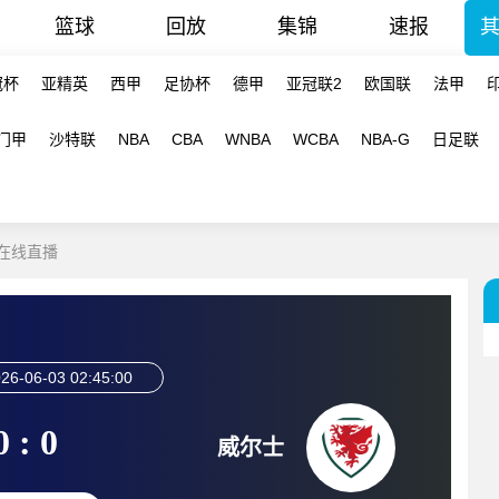
篮球
回放
集锦
速报
冠杯
亚精英
西甲
足协杯
德甲
亚冠联2
欧国联
法甲
门甲
沙特联
NBA
CBA
WNBA
WCBA
NBA-G
日足联
 在线直播
26-06-03 02:45:00
0 : 0
威尔士