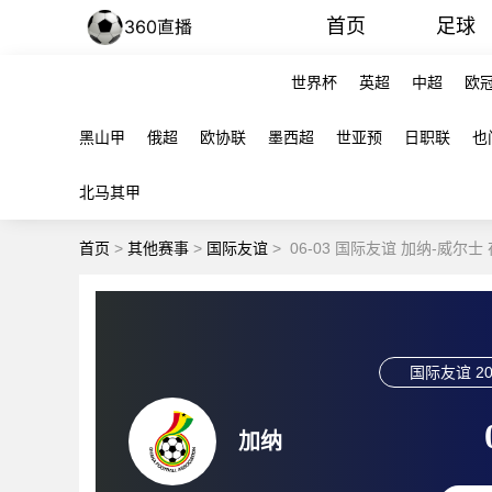
首页
足球
世界杯
英超
中超
欧
黑山甲
俄超
欧协联
墨西超
世亚预
日职联
也
北马其甲
首页
>
其他赛事
>
国际友谊
>
06-03 国际友谊 加纳-威尔士
国际友谊
20
加纳