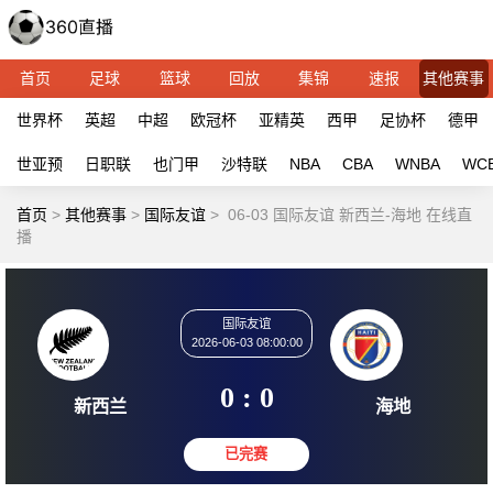
首页
足球
篮球
回放
集锦
速报
其他赛事
世界杯
英超
中超
欧冠杯
亚精英
西甲
足协杯
德甲
世亚预
日职联
也门甲
沙特联
NBA
CBA
WNBA
WC
首页
>
其他赛事
>
国际友谊
>
06-03 国际友谊 新西兰-海地 在线直
播
国际友谊
2026-06-03 08:00:00
0 : 0