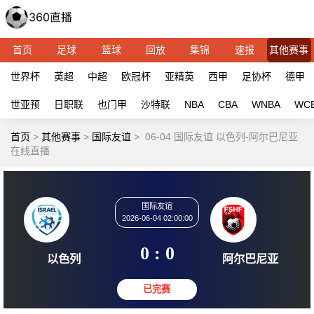
首页
足球
篮球
回放
集锦
速报
其他赛事
世界杯
英超
中超
欧冠杯
亚精英
西甲
足协杯
德甲
世亚预
日职联
也门甲
沙特联
NBA
CBA
WNBA
WC
首页
>
其他赛事
>
国际友谊
>
06-04 国际友谊 以色列-阿尔巴尼亚
在线直播
国际友谊
2026-06-04 02:00:00
0 : 0