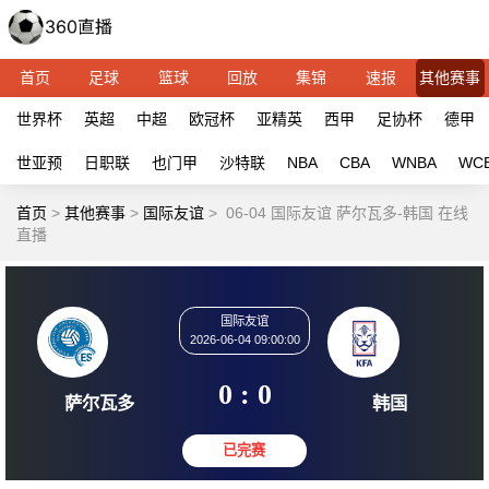
首页
足球
篮球
回放
集锦
速报
其他赛事
世界杯
英超
中超
欧冠杯
亚精英
西甲
足协杯
德甲
世亚预
日职联
也门甲
沙特联
NBA
CBA
WNBA
WC
首页
>
其他赛事
>
国际友谊
>
06-04 国际友谊 萨尔瓦多-韩国 在线
直播
国际友谊
2026-06-04 09:00:00
0 : 0