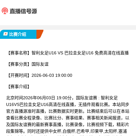
智利女足U16
巴拉圭女
已完赛
比赛介绍
【赛事名称】
智利女足U16 VS 巴拉圭女足U16 免费高清在线直播
【赛事分类】
国际友谊
【开赛时间】
2026-06-03 19:00:00
【赛事介绍】
北京时间2026年06月03日 19:00分，国际友谊赛 : 智利女足
U16VS巴拉圭女足U16高清在线直播，无插件观看比赛。本站同步
官方直播源准时直播，比赛数据实时更新。比赛结束后可以在本站
查看比赛全程录像、比赛比分、赛事结果、赛事相关新闻报道，以
及国际友谊赛的最新赛事直播，比赛录像，比赛视频下载，精彩片
段集锦等。同时还提供中女杯,白俄杯,巴希甲,印果甲,太阳杯,塞浦