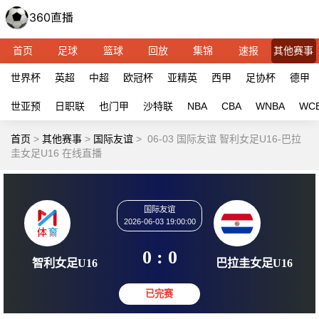
首页
足球
篮球
回放
集锦
速报
其他赛事
世界杯
英超
中超
欧冠杯
亚精英
西甲
足协杯
德甲
世亚预
日职联
也门甲
沙特联
NBA
CBA
WNBA
WC
首页
>
其他赛事
>
国际友谊
>
06-03 国际友谊 智利女足U16-巴拉
圭女足U16 在线直播
国际友谊
2026-06-03 19:00:00
0 : 0