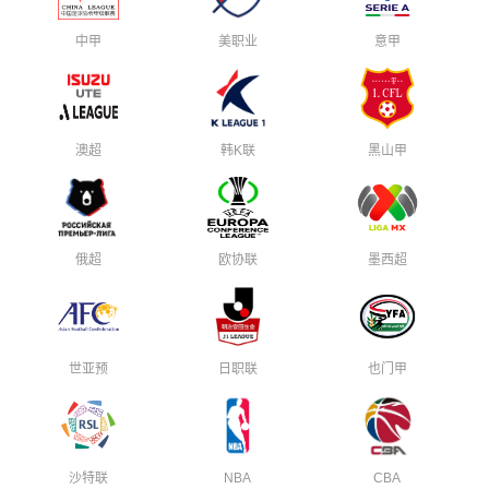
中甲
美职业
意甲
澳超
韩K联
黑山甲
俄超
欧协联
墨西超
世亚预
日职联
也门甲
沙特联
NBA
CBA