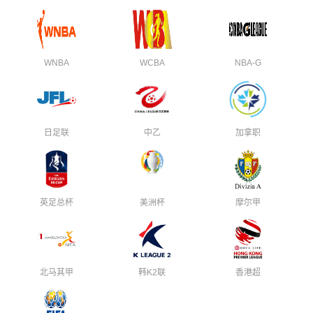
WNBA
WCBA
NBA-G
日足联
中乙
加拿职
英足总杯
美洲杯
摩尔甲
北马其甲
韩K2联
香港超