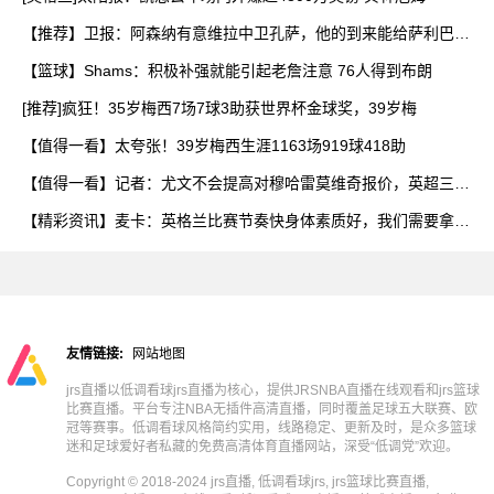
【推荐】卫报：阿森纳有意维拉中卫孔萨，他的到来能给萨利巴提
供
【篮球】Shams：积极补强就能引起老詹注意 76人得到布朗
[推荐]疯狂！35岁梅西7场7球3助获世界杯金球奖，39岁梅
【值得一看】太夸张！39岁梅西生涯1163场919球418助
【值得一看】记者：尤文不会提高对穆哈雷莫维奇报价，英超三队
争
【精彩资讯】麦卡：英格兰比赛节奏快身体素质好，我们需要拿出
百
友情链接:
网站地图
jrs直播以低调看球jrs直播为核心，提供JRSNBA直播在线观看和jrs篮球
比赛直播。平台专注NBA无插件高清直播，同时覆盖足球五大联赛、欧
冠等赛事。低调看球风格简约实用，线路稳定、更新及时，是众多篮球
迷和足球爱好者私藏的免费高清体育直播网站，深受“低调党”欢迎。
Copyright © 2018-2024 jrs直播, 低调看球jrs, jrs篮球比赛直播,