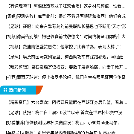
【有道理嘛?】阿根廷热辣妹子狂欢合唱！这身材与颜值，谁看了
能
[集锦]预测失败！库里此前：很难不看好阿根廷和梅西！他们会成
【足球】征服！向来言辞苛刻的前曼联队长基恩也不断用“天才”形
[视频]德尚告别战！姆巴佩赛前致敬德尚：时间终将证明你的伟大
【视频】费迪南德盛赞恩佐：他掌控了比赛节奏，表现太棒了！
【足球】埃及前国际裁判复盘：梅西助攻前有踩踏犯规，阿根廷进
球
【精彩剪辑】巨石强森寄语梅西：要敢于展露脆弱，向妻子敞开心
扉
[推荐]葡萄牙球迷：停止梅罗争论吧，我们有幸亲眼见证两位传奇
热门新闻
【精彩资讯】六台嘉宾：阿根廷只能跟在西班牙身后仰望，看着我
们
【足球】队报：梅西自上届2-0波兰以来 首次在世界杯比赛中没
[好看推荐]每体预测世界杯决赛首发：梅西、小蜘蛛pk亚马尔、
[英格兰]太阳报：凯恩去年场内外赚超4800万英镑 贝林厄姆