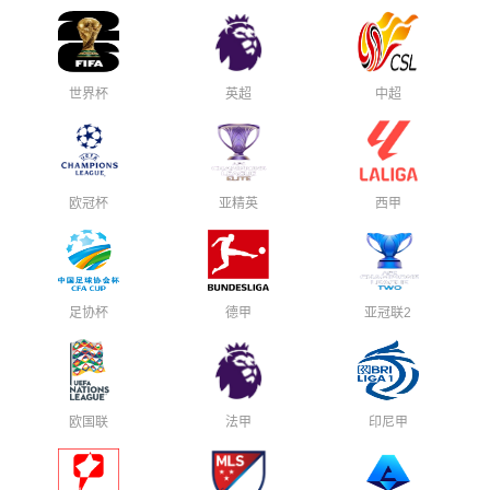
世界杯
英超
中超
欧冠杯
亚精英
西甲
足协杯
德甲
亚冠联2
欧国联
法甲
印尼甲