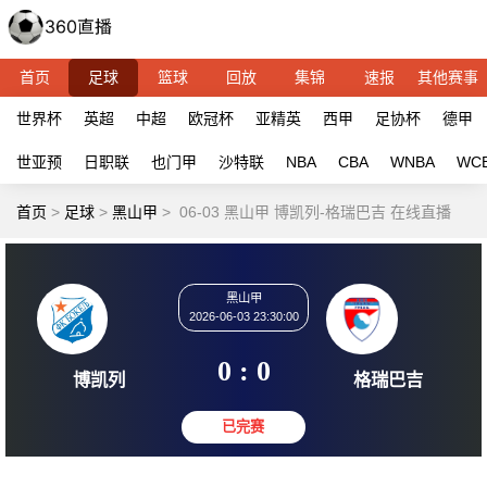
首页
足球
篮球
回放
集锦
速报
其他赛事
世界杯
英超
中超
欧冠杯
亚精英
西甲
足协杯
德甲
世亚预
日职联
也门甲
沙特联
NBA
CBA
WNBA
WC
首页
>
足球
>
黑山甲
>
06-03 黑山甲 博凯列-格瑞巴吉 在线直播
黑山甲
2026-06-03 23:30:00
0 : 0
博凯列
格瑞