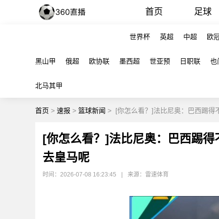
首页
足球
世界杯
英超
中超
欧
黑山甲
俄超
欧协联
墨西超
世亚预
日职联
也
北马其甲
首页
>
速报
>
篮球新闻
>
[你怎么看？]法比尼奥：巴西踢得
[你怎么看？]法比尼奥：巴西踢得
去皇马呢
时间：2026-07-08 16:23:45
|
来源：雷速体育