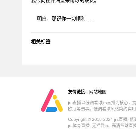
我很向往并渴望来踢球的联赛。
明白，那祝你一切顺利……
相关标签
友情链接:
网站地图
jrs直播以低调看球jrs直播为核心
欧冠等赛事。低调看球风格简约实用
Copyright © 2018-2024 jrs
jrs体育直播, 无插件jrs, 高清篮球直