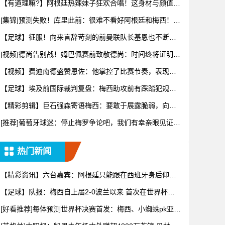
【有道理嘛?】阿根廷热辣妹子狂欢合唱！这身材与颜值，
谁看了能
[集锦]预测失败！库里此前：很难不看好阿根廷和梅西！他
们会成
【足球】征服！向来言辞苛刻的前曼联队长基恩也不断用
“天才”形
[视频]德尚告别战！姆巴佩赛前致敬德尚：时间终将证明你
的伟大
【视频】费迪南德盛赞恩佐：他掌控了比赛节奏，表现太
棒了！
【足球】埃及前国际裁判复盘：梅西助攻前有踩踏犯规，
阿根廷进球
【精彩剪辑】巨石强森寄语梅西：要敢于展露脆弱，向妻
子敞开心扉
[推荐]葡萄牙球迷：停止梅罗争论吧，我们有幸亲眼见证两
位传奇
热门新闻
【精彩资讯】六台嘉宾：阿根廷只能跟在西班牙身后仰
望，看着我们
【足球】队报：梅西自上届2-0波兰以来 首次在世界杯比
赛中没
[好看推荐]每体预测世界杯决赛首发：梅西、小蜘蛛pk亚马
尔、