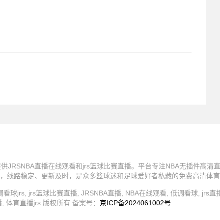
，提供JRSNBA直播在线观看和jrs篮球比赛直播。平台专注NBA无插件高
，线路稳定、更新及时，是众多篮球迷和足球爱好者私藏的免费高清体育直
直播, 低调看球jrs, jrs篮球比赛直播, JRSNBA直播, NBA在线观看, 低调看球, jr
播, 体育直播jrs 版权所有 备案号：
京ICP备2024061002号