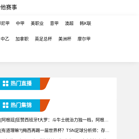
其他赛事
印尼甲
中甲
美职业
意甲
澳超
韩K联
中乙
加拿职
英足总杯
美洲杯
摩尔甲
热门直播
热门集锦
[阿根廷]狂赞西班牙❗大罗：斗牛士统治力独一档，阿根廷
有梅西
[有道理嘛?]梅西再踢一届世界杯？TSN足球分析师：存在
可能