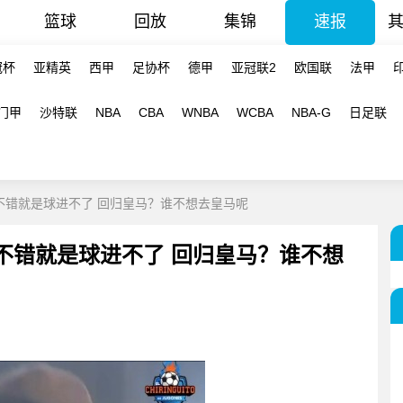
篮球
回放
集锦
速报
冠杯
亚精英
西甲
足协杯
德甲
亚冠联2
欧国联
法甲
门甲
沙特联
NBA
CBA
WNBA
WCBA
NBA-G
日足联
不错就是球进不了 回归皇马？谁不想去皇马呢
不错就是球进不了 回归皇马？谁不想