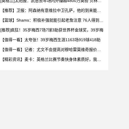
[英格兰]太阳报：凯恩去年场内外赚超4800万英镑 贝林厄
姆
【推荐】卫报：阿森纳有意维拉中卫孔萨，他的到来能给
萨利巴提供
【篮球】Shams：积极补强就能引起老詹注意 76人得到布
朗
[推荐]疯狂！35岁梅西7场7球3助获世界杯金球奖，39岁梅
【值得一看】太夸张！39岁梅西生涯1163场919球418助
【值得一看】记者：尤文不会提高对穆哈雷莫维奇报价，
英超三队争
【精彩资讯】麦卡：英格兰比赛节奏快身体素质好，我们
需要拿出百