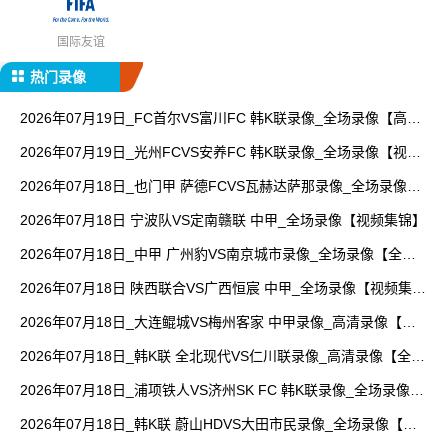
国际友谊
热门录像
2026年07月19日_FC首尔VS富川FC 韩K联录像_全场录像【高清
回放】
2026年07月19日_光州FCVS安养FC 韩K联录像_全场录像【视频
集锦】
2026年07月18日_也门甲 萨德FCVS瓦赫达萨那录像_全场录像
【视频集锦】
2026年07月18日 宁波队VS定南赣联 中甲_全场录像【视频集锦】
2026年07月18日_中甲 广州豹VS南京城市录像_全场录像【全场
回放】
2026年07月18日 陕西联合VS广西恒宸 中甲_全场录像【视频集
锦】
2026年07月18日_大连鲲城VS梅州客家 中甲录像_高清录像【全
场回放】
2026年07月18日_韩K联 全北现代VS仁川联录像_高清录像【全场
回放】
2026年07月18日_浦项铁人VS济州SK FC 韩K联录像_全场录像
【全场回放】
2026年07月18日_韩K联 蔚山HDVS大田市民录像_全场录像【视
频集锦】