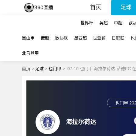
首页
足球
世界杯
英超
中超
欧
黑山甲
俄超
欧协联
墨西超
世亚预
日职联
也
北马其甲
首页
>
足球
>
也门甲
>
07-10 也门甲 海拉尔荷达-萨德FC 
也门甲
202
海拉尔荷达