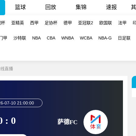
篮球
回放
集锦
速报
冠杯
亚精英
西甲
足协杯
德甲
亚冠联2
欧国联
法甲
门甲
沙特联
NBA
CBA
WNBA
WCBA
NBA-G
日足联
在线直播
6-07-10 21:00:00
0 : 0
萨德FC