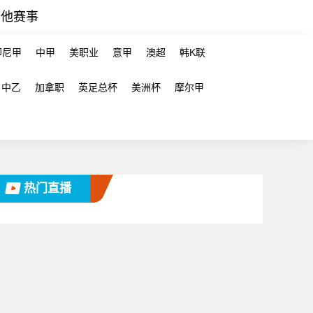
其他赛事
印尼甲
中甲
美职业
意甲
澳超
韩K联
中乙
加拿职
英足总杯
美洲杯
摩尔甲
热门直播