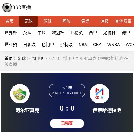
首页
足球
篮球
回放
集锦
速报
其他赛事
世界杯
英超
中超
欧冠杯
亚精英
西甲
足协杯
德甲
世亚预
日职联
也门甲
沙特联
NBA
CBA
WNBA
WC
首页
>
足球
>
也门甲
>
07-10 也门甲 阿尔亚莫克-伊蒂哈德拉毛 在
线直播
也门甲
2026-07-10 21:00:00
0 : 0