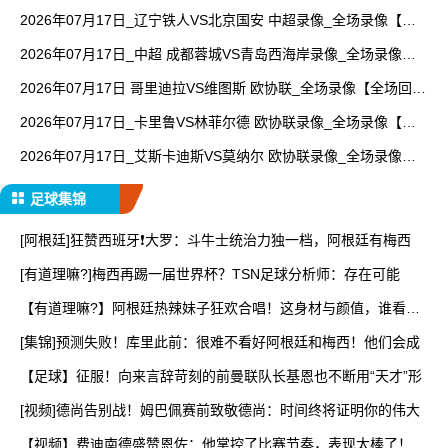
2026年07月17日_辽宁铁人VS北京国安 中超录像_全场录像【全
场回放】
2026年07月17日_中超 成都蓉城VS青岛西海岸录像_全场录像
【高清回放】
2026年07月17日 哥里迪拉VS维图斯 欧协联_全场录像【全场回
放】
2026年07月17日_卡里鲁VS林菲尔德 欧协联录像_全场录像【视
频集锦】
2026年07月17日_艾斯卡迪斯VS莫纳尔 欧协联录像_全场录像
【高清回放】
足球集锦
[阿根廷]狂赞西班牙❗大罗：斗牛士统治力独一档，阿根廷有梅西
[有道理嘛?]梅西再踢一届世界杯？TSN足球分析师：存在可能
【有道理嘛?】阿根廷热辣妹子狂欢合唱！这身材与颜值，谁看了
能
[集锦]预测失败！库里此前：很难不看好阿根廷和梅西！他们会成
【足球】征服！向来言辞苛刻的前曼联队长基恩也不断用“天才”形
[视频]德尚告别战！姆巴佩赛前致敬德尚：时间终将证明你的伟大
【视频】费迪南德盛赞恩佐：他掌控了比赛节奏，表现太棒了！