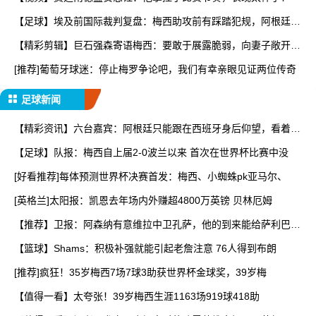
【足球】埃及前国际裁判复盘：梅西助攻前有踩踏犯规，阿根廷进
球
【精彩剪辑】巨石强森寄语梅西：要敢于展露脆弱，向妻子敞开心
扉
[推荐]葡萄牙球迷：停止梅罗争论吧，我们有幸亲眼见证两位传奇
足球新闻
【精彩资讯】六台嘉宾：阿根廷只能跟在西班牙身后仰望，看着我
们
【足球】队报：梅西自上届2-0波兰以来 首次在世界杯比赛中没
[好看推荐]每体预测世界杯决赛首发：梅西、小蜘蛛pk亚马尔、
[英格兰]太阳报：凯恩去年场内外赚超4800万英镑 贝林厄姆
【推荐】卫报：阿森纳有意维拉中卫孔萨，他的到来能给萨利巴提
供
【篮球】Shams：积极补强就能引起老詹注意 76人得到布朗
[推荐]疯狂！35岁梅西7场7球3助获世界杯金球奖，39岁梅
【值得一看】太夸张！39岁梅西生涯1163场919球418助