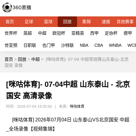
首页
足球
篮球
回放
集锦
速报
其他赛事
世界杯
英超
中超
欧冠杯
亚精英
西甲
足协杯
德甲
世亚预
日职联
也门甲
沙特联
NBA
CBA
WNBA
WC
首页
>
回放
>
中超
>
[咪咕体育]- 07-04 中超常规赛山东泰山-北京
国安 录像
[咪咕体育]- 07-04中超 山东泰山 - 北京
国安 高清录像
时间：2026-07-04 19:35:00
|
来源：
咪咕体育
[咪咕体育] 2026年07月04日 山东泰山VS北京国安 中超
_全场录像【视频集锦】