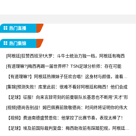
热门直播
热门集锦
[阿根廷]狂赞西班牙❗大罗：斗牛士统治力独一档，阿根廷有梅西
[有道理嘛?]梅西再踢一届世界杯？TSN足球分析师：存在可能
【有道理嘛?】阿根廷热辣妹子狂欢合唱！这身材与颜值，谁看了
能
[集锦]预测失败！库里此前：很难不看好阿根廷和梅西！他们会成
【足球】征服！向来言辞苛刻的前曼联队长基恩也不断用“天才”形
[视频]德尚告别战！姆巴佩赛前致敬德尚：时间终将证明你的伟大
【视频】费迪南德盛赞恩佐：他掌控了比赛节奏，表现太棒了！
【足球】埃及前国际裁判复盘：梅西助攻前有踩踏犯规，阿根廷进
球