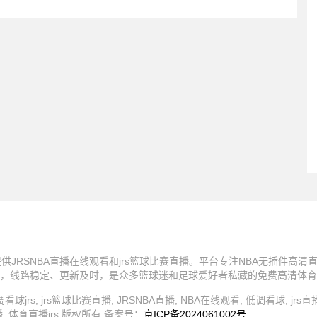
，提供JRSNBA直播在线观看和jrs篮球比赛直播。平台专注NBA无插件高
，线路稳定、更新及时，是众多篮球迷和足球爱好者私藏的免费高清体育直
直播, 低调看球jrs, jrs篮球比赛直播, JRSNBA直播, NBA在线观看, 低调看球, jr
播, 体育直播jrs 版权所有 备案号：
京ICP备2024061002号