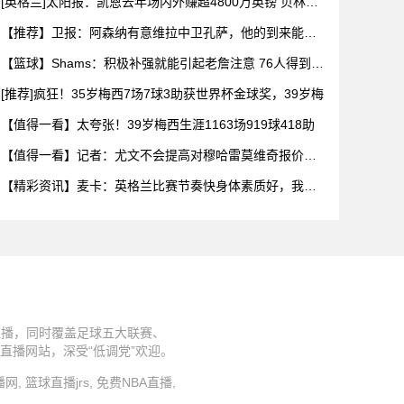
[英格兰]太阳报：凯恩去年场内外赚超4800万英镑 贝林厄
姆
【推荐】卫报：阿森纳有意维拉中卫孔萨，他的到来能给
萨利巴提供
【篮球】Shams：积极补强就能引起老詹注意 76人得到布
朗
[推荐]疯狂！35岁梅西7场7球3助获世界杯金球奖，39岁梅
【值得一看】太夸张！39岁梅西生涯1163场919球418助
【值得一看】记者：尤文不会提高对穆哈雷莫维奇报价，
英超三队争
【精彩资讯】麦卡：英格兰比赛节奏快身体素质好，我们
需要拿出百
清直播，同时覆盖足球五大联赛、
播网站，深受“低调党”欢迎。
s直播网, 篮球直播jrs, 免费NBA直播,