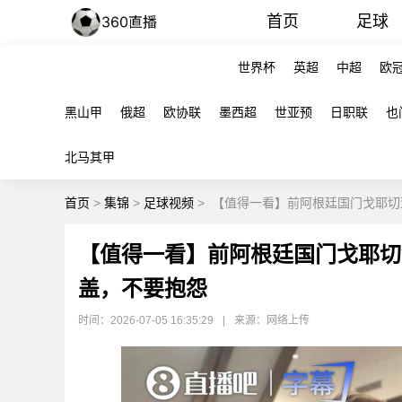
首页
足球
世界杯
英超
中超
欧
黑山甲
俄超
欧协联
墨西超
世亚预
日职联
也
北马其甲
首页
>
集锦
>
足球视频
>
【值得一看】前阿根廷国门戈耶切
【值得一看】前阿根廷国门戈耶切
盖，不要抱怨
时间：2026-07-05 16:35:29
|
来源：网络上传