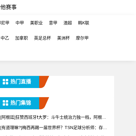
其他赛事
印尼甲
中甲
美职业
意甲
澳超
韩K联
中乙
加拿职
英足总杯
美洲杯
摩尔甲
热门直播
热门集锦
[阿根廷]狂赞西班牙❗大罗：斗牛士统治力独一档，阿根廷
有梅西
[有道理嘛?]梅西再踢一届世界杯？TSN足球分析师：存在
可能