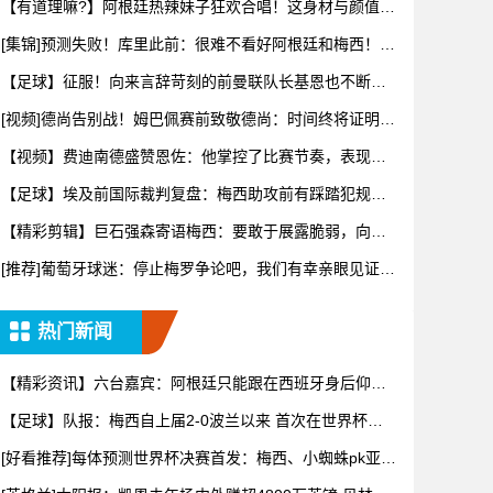
【有道理嘛?】阿根廷热辣妹子狂欢合唱！这身材与颜值，
谁看了能
[集锦]预测失败！库里此前：很难不看好阿根廷和梅西！他
们会成
【足球】征服！向来言辞苛刻的前曼联队长基恩也不断用
“天才”形
[视频]德尚告别战！姆巴佩赛前致敬德尚：时间终将证明你
的伟大
【视频】费迪南德盛赞恩佐：他掌控了比赛节奏，表现太
棒了！
【足球】埃及前国际裁判复盘：梅西助攻前有踩踏犯规，
阿根廷进球
【精彩剪辑】巨石强森寄语梅西：要敢于展露脆弱，向妻
子敞开心扉
[推荐]葡萄牙球迷：停止梅罗争论吧，我们有幸亲眼见证两
位传奇
热门新闻
【精彩资讯】六台嘉宾：阿根廷只能跟在西班牙身后仰
望，看着我们
【足球】队报：梅西自上届2-0波兰以来 首次在世界杯比
赛中没
[好看推荐]每体预测世界杯决赛首发：梅西、小蜘蛛pk亚马
尔、