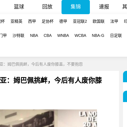
篮球
回放
集锦
速报
冠杯
亚精英
西甲
足协杯
德甲
亚冠联2
欧国联
法甲
门甲
沙特联
NBA
CBA
WNBA
WCBA
NBA-G
日足联
亚：姆巴佩挑衅，今后有人废你膝盖，不要抱怨
亚：姆巴佩挑衅，今后有人废你膝