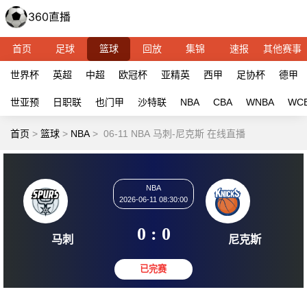
首页
足球
篮球
回放
集锦
速报
其他赛事
世界杯
英超
中超
欧冠杯
亚精英
西甲
足协杯
德甲
世亚预
日职联
也门甲
沙特联
NBA
CBA
WNBA
WC
首页
>
篮球
>
NBA
>
06-11 NBA 马刺-尼克斯 在线直播
NBA
2026-06-11 08:30:00
0 : 0
马刺
尼克