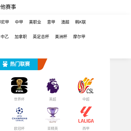
其他赛事
印尼甲
中甲
美职业
意甲
澳超
韩K联
中乙
加拿职
英足总杯
美洲杯
摩尔甲
热门联赛
世界杯
英超
中超
欧冠杯
亚精英
西甲