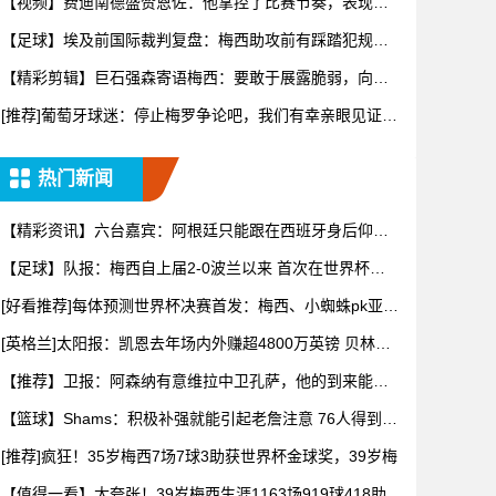
【视频】费迪南德盛赞恩佐：他掌控了比赛节奏，表现太
棒了！
【足球】埃及前国际裁判复盘：梅西助攻前有踩踏犯规，
阿根廷进球
【精彩剪辑】巨石强森寄语梅西：要敢于展露脆弱，向妻
子敞开心扉
[推荐]葡萄牙球迷：停止梅罗争论吧，我们有幸亲眼见证两
位传奇
热门新闻
【精彩资讯】六台嘉宾：阿根廷只能跟在西班牙身后仰
望，看着我们
【足球】队报：梅西自上届2-0波兰以来 首次在世界杯比
赛中没
[好看推荐]每体预测世界杯决赛首发：梅西、小蜘蛛pk亚马
尔、
[英格兰]太阳报：凯恩去年场内外赚超4800万英镑 贝林厄
姆
【推荐】卫报：阿森纳有意维拉中卫孔萨，他的到来能给
萨利巴提供
【篮球】Shams：积极补强就能引起老詹注意 76人得到布
朗
[推荐]疯狂！35岁梅西7场7球3助获世界杯金球奖，39岁梅
【值得一看】太夸张！39岁梅西生涯1163场919球418助