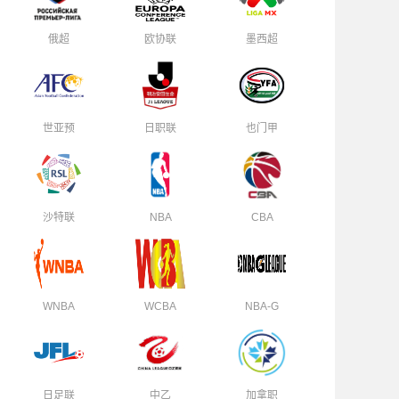
俄超
欧协联
墨西超
世亚预
日职联
也门甲
沙特联
NBA
CBA
WNBA
WCBA
NBA-G
日足联
中乙
加拿职