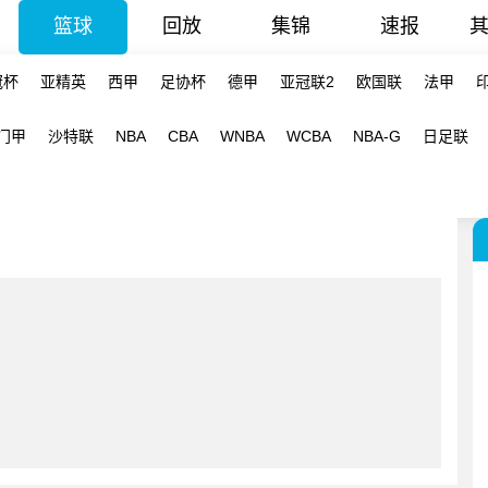
篮球
回放
集锦
速报
冠杯
亚精英
西甲
足协杯
德甲
亚冠联2
欧国联
法甲
门甲
沙特联
NBA
CBA
WNBA
WCBA
NBA-G
日足联