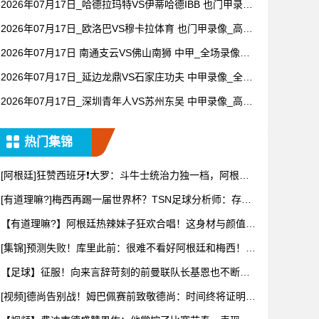
2026年07月17日_哈德拉玛特VS伊蒂哈德IBB 也门甲录像
_全场录像【高清回放】
2026年07月17日_欧洛巴VS穆卡拉体育 也门甲录像_高清
录像【全场回放】
2026年07月17日 南通支云VS佛山南狮 中甲_全场录像
【全场回放】
2026年07月17日_延边龙鼎VS石家庄功夫 中甲录像_全场
录像【全场回放】
2026年07月17日_深圳青年人VS苏州东吴 中甲录像_高清
录像【全场回放】
热门集锦
[阿根廷]狂赞西班牙❗大罗：斗牛士统治力独一档，阿根廷
有梅西
[有道理嘛?]梅西再踢一届世界杯？TSN足球分析师：存在
可能
【有道理嘛?】阿根廷热辣妹子狂欢合唱！这身材与颜值，
谁看了能
[集锦]预测失败！库里此前：很难不看好阿根廷和梅西！他
们会成
【足球】征服！向来言辞苛刻的前曼联队长基恩也不断用
“天才”形
[视频]德尚告别战！姆巴佩赛前致敬德尚：时间终将证明你
的伟大