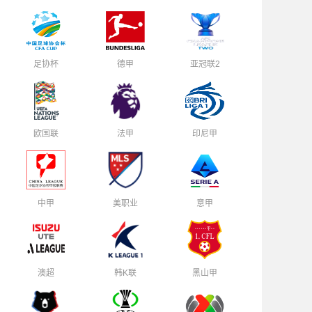
足协杯
德甲
亚冠联2
欧国联
法甲
印尼甲
中甲
美职业
意甲
澳超
韩K联
黑山甲