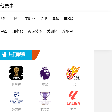
其他赛事
印尼甲
中甲
美职业
意甲
澳超
韩K联
中乙
加拿职
英足总杯
美洲杯
摩尔甲
热门联赛
世界杯
英超
中超
欧冠杯
亚精英
西甲