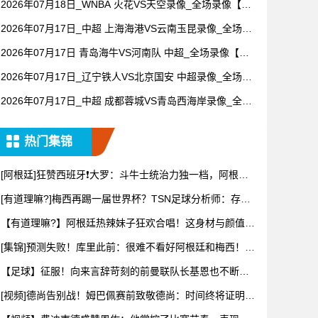
2026年07月18日_WNBA 火花VS天空录像_全场录像【高
清回放】
2026年07月17日_中超 上海海港VS云南玉昆录像_全场录
像【高清回放】
2026年07月17日 青岛海牛VS河南队 中超_全场录像【全
场回放】
2026年07月17日_辽宁铁人VS北京国安 中超录像_全场录
像【全场回放】
2026年07月17日_中超 成都蓉城VS青岛西海岸录像_全场
录像【高清回放】
热门集锦
[阿根廷]狂赞西班牙❗大罗：斗牛士统治力独一档，阿根廷
有梅西
[有道理嘛?]梅西再踢一届世界杯？TSN足球分析师：存在
可能
【有道理嘛?】阿根廷热辣妹子狂欢合唱！这身材与颜值，
谁看了能
[集锦]预测失败！库里此前：很难不看好阿根廷和梅西！他
们会成
【足球】征服！向来言辞苛刻的前曼联队长基恩也不断用
“天才”形
[视频]德尚告别战！姆巴佩赛前致敬德尚：时间终将证明你
的伟大