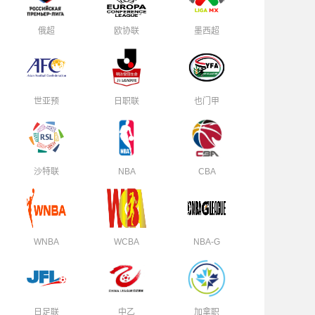
俄超
欧协联
墨西超
世亚预
日职联
也门甲
沙特联
NBA
CBA
WNBA
WCBA
NBA-G
日足联
中乙
加拿职