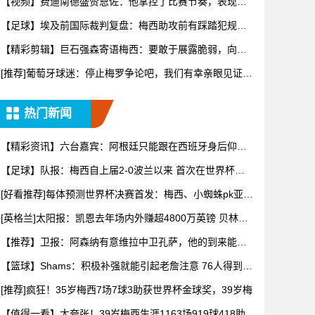
【视频】费迪南德盛赞恩佐：他掌控了比赛节奏，表现太
棒了！
【足球】埃及前国际裁判复盘：梅西助攻前有踩踏犯规，
阿根廷进球
【精彩剪辑】巨石强森寄语梅西：要敢于展露脆弱，向妻
子敞开心扉
[推荐]葡萄牙球迷：停止梅罗争论吧，我们有幸亲眼见证两
位传奇
热门新闻
【精彩资讯】六台嘉宾：阿根廷只能跟在西班牙身后仰
望，看着我们
【足球】队报：梅西自上届2-0波兰以来 首次在世界杯比
赛中没
[好看推荐]每体预测世界杯决赛首发：梅西、小蜘蛛pk亚马
尔、
[英格兰]太阳报：凯恩去年场内外赚超4800万英镑 贝林厄
姆
【推荐】卫报：阿森纳有意维拉中卫孔萨，他的到来能给
萨利巴提供
【篮球】Shams：积极补强就能引起老詹注意 76人得到布
朗
[推荐]疯狂！35岁梅西7场7球3助获世界杯金球奖，39岁梅
【值得一看】太夸张！39岁梅西生涯1163场919球418助