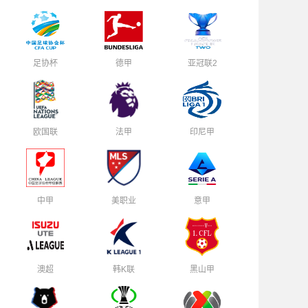
足协杯
德甲
亚冠联2
欧国联
法甲
印尼甲
中甲
美职业
意甲
澳超
韩K联
黑山甲