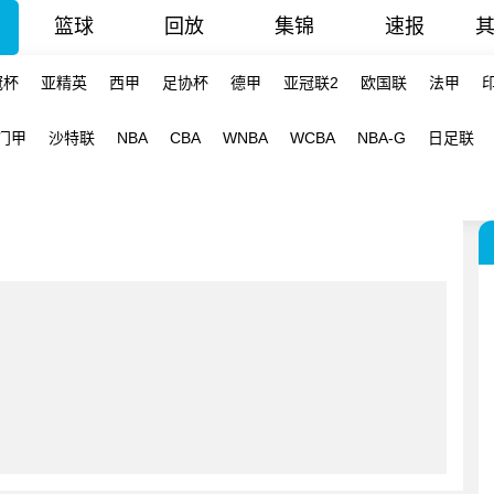
篮球
回放
集锦
速报
冠杯
亚精英
西甲
足协杯
德甲
亚冠联2
欧国联
法甲
门甲
沙特联
NBA
CBA
WNBA
WCBA
NBA-G
日足联