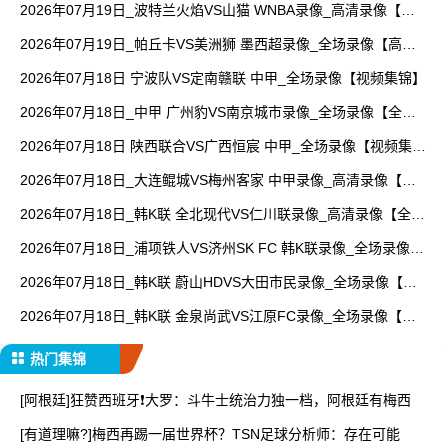
2026年07月19日_波特兰火焰VS山猫 WNBA录像_高清录像【全
场回放】
2026年07月19日_帕丘卡VS美洲狮 墨西超录像_全场录像【高清
回放】
2026年07月18日 宁波队VS定南赣联 中甲_全场录像【视频集锦】
2026年07月18日_中甲 广州豹VS南京城市录像_全场录像【全场
回放】
2026年07月18日 陕西联合VS广西恒宸 中甲_全场录像【视频集
锦】
2026年07月18日_大连鲲城VS梅州客家 中甲录像_高清录像【全
场回放】
2026年07月18日_韩K联 全北现代VS仁川联录像_高清录像【全场
回放】
2026年07月18日_浦项铁人VS济州SK FC 韩K联录像_全场录像
【全场回放】
2026年07月18日_韩K联 蔚山HDVS大田市民录像_全场录像【视
频集锦】
2026年07月18日_韩K联 金泉尚武VS江原FC录像_全场录像【视
频集锦】
热门集锦
[阿根廷]狂赞西班牙❗大罗：斗牛士统治力独一档，阿根廷有梅西
[有道理嘛?]梅西再踢一届世界杯？TSN足球分析师：存在可能