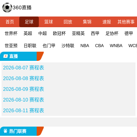
首页
足球
篮球
回放
集锦
速报
其他赛事
世界杯
英超
中超
欧冠杯
亚精英
西甲
足协杯
德甲
世亚预
日职联
也门甲
沙特联
NBA
CBA
WNBA
WC
直播
2026-08-07 赛程表
2026-08-08 赛程表
2026-08-09 赛程表
2026-08-10 赛程表
2026-08-11 赛程表
热门联赛