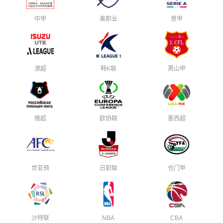
中甲
美职业
意甲
澳超
韩K联
黑山甲
俄超
欧协联
墨西超
世亚预
日职联
也门甲
沙特联
NBA
CBA