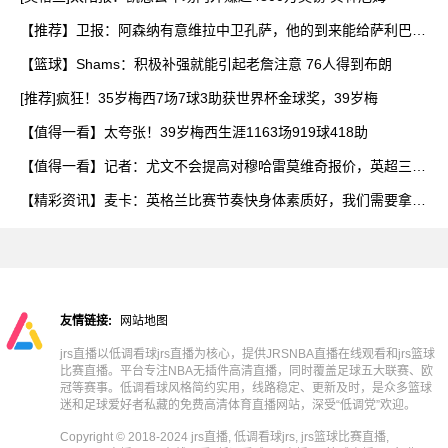
【推荐】卫报：阿森纳有意维拉中卫孔萨，他的到来能给萨利巴提
供
【篮球】Shams：积极补强就能引起老詹注意 76人得到布朗
[推荐]疯狂！35岁梅西7场7球3助获世界杯金球奖，39岁梅
【值得一看】太夸张！39岁梅西生涯1163场919球418助
【值得一看】记者：尤文不会提高对穆哈雷莫维奇报价，英超三队
争
【精彩资讯】麦卡：英格兰比赛节奏快身体素质好，我们需要拿出
百
友情链接:
网站地图
jrs直播以低调看球jrs直播为核心，提供JRSNBA直播在线观看和jrs篮球
比赛直播。平台专注NBA无插件高清直播，同时覆盖足球五大联赛、欧
冠等赛事。低调看球风格简约实用，线路稳定、更新及时，是众多篮球
迷和足球爱好者私藏的免费高清体育直播网站，深受“低调党”欢迎。
Copyright © 2018-2024 jrs直播, 低调看球jrs, jrs篮球比赛直播,