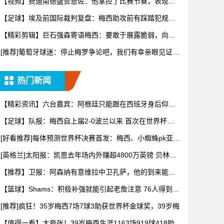
【视频】费迪南德盛赞恩佐：他掌控了比赛节奏，表现太
棒了！
【足球】埃及前国际裁判复盘：梅西助攻前有踩踏犯规，
阿根廷进球
【精彩剪辑】巨石强森寄语梅西：要敢于展露脆弱，向妻
子敞开心扉
[推荐]葡萄牙球迷：停止梅罗争论吧，我们有幸亲眼见证两
位传奇
热门新闻
【精彩资讯】六台嘉宾：阿根廷只能跟在西班牙身后仰
望，看着我们
【足球】队报：梅西自上届2-0波兰以来 首次在世界杯比
赛中没
[好看推荐]每体预测世界杯决赛首发：梅西、小蜘蛛pk亚马
尔、
[英格兰]太阳报：凯恩去年场内外赚超4800万英镑 贝林厄
姆
【推荐】卫报：阿森纳有意维拉中卫孔萨，他的到来能给
萨利巴提供
【篮球】Shams：积极补强就能引起老詹注意 76人得到布
朗
[推荐]疯狂！35岁梅西7场7球3助获世界杯金球奖，39岁梅
【值得一看】太夸张！39岁梅西生涯1163场919球418助