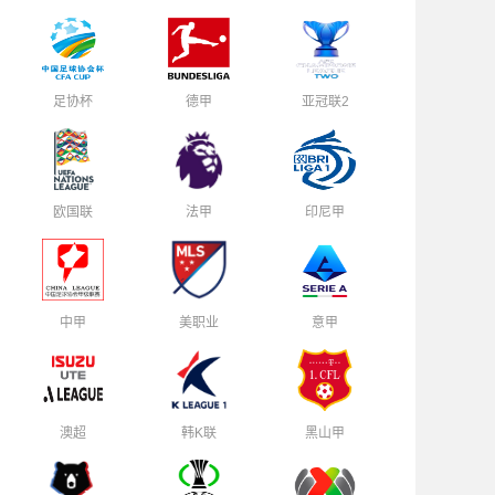
足协杯
德甲
亚冠联2
欧国联
法甲
印尼甲
中甲
美职业
意甲
澳超
韩K联
黑山甲