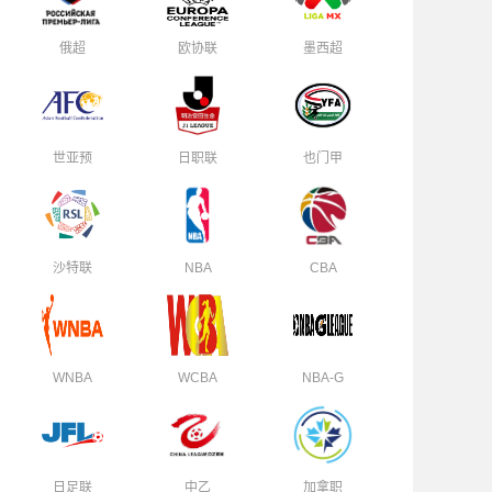
俄超
欧协联
墨西超
世亚预
日职联
也门甲
沙特联
NBA
CBA
WNBA
WCBA
NBA-G
日足联
中乙
加拿职