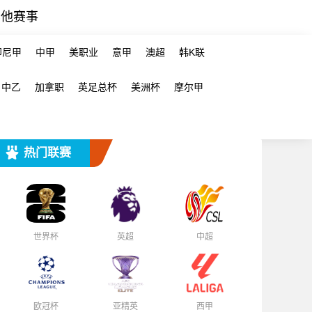
其他赛事
印尼甲
中甲
美职业
意甲
澳超
韩K联
中乙
加拿职
英足总杯
美洲杯
摩尔甲
热门联赛
世界杯
英超
中超
欧冠杯
亚精英
西甲