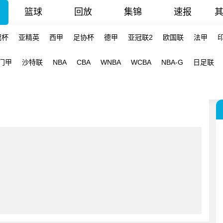
篮球
回放
集锦
速报
冠杯
亚精英
西甲
足协杯
德甲
亚冠联2
欧国联
法甲
门甲
沙特联
NBA
CBA
WNBA
WCBA
NBA-G
日足联