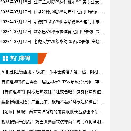
2026年07月18日_亚特兰大联VS纳什维尔SC 美职业录像_
全场录像【全场回放】
2026年07月17日_伊蒂哈德拉毛VS阿布亚 也门甲录像_高
清录像【全场回放】
2026年07月17日_哈德拉玛特VS伊蒂哈德IBB 也门甲录像
_全场录像【高清回放】
2026年07月17日_欧洛巴VS穆卡拉体育 也门甲录像_高清
录像【全场回放】
2026年07月17日_老虎大学VS蒂华纳 墨西超录像_全场录
像【全场回放】
热门集锦
[阿根廷]狂赞西班牙❗大罗：斗牛士统治力独一档，阿根廷
有梅西
[有道理嘛?]梅西再踢一届世界杯？TSN足球分析师：存在
可能
【有道理嘛?】阿根廷热辣妹子狂欢合唱！这身材与颜值，
谁看了能
[集锦]预测失败！库里此前：很难不看好阿根廷和梅西！他
们会成
【足球】征服！向来言辞苛刻的前曼联队长基恩也不断用
“天才”形
[视频]德尚告别战！姆巴佩赛前致敬德尚：时间终将证明你
的伟大