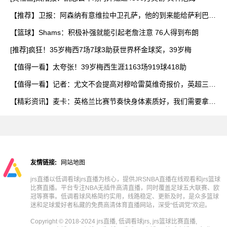
【推荐】卫报：阿森纳有意维拉中卫孔萨，他的到来能给萨利巴提
供
【篮球】Shams：积极补强就能引起老詹注意 76人得到布朗
[推荐]疯狂！35岁梅西7场7球3助获世界杯金球奖，39岁梅
【值得一看】太夸张！39岁梅西生涯1163场919球418助
【值得一看】记者：尤文不会提高对穆哈雷莫维奇报价，英超三队
争
【精彩资讯】麦卡：英格兰比赛节奏快身体素质好，我们需要拿出
百
友情链接:
网站地图
jrs直播以低调看球jrs直播为核心，提供JRSNBA直播在线观看和jrs篮球
比赛直播。平台专注NBA无插件高清直播，同时覆盖足球五大联赛、欧
冠等赛事。低调看球风格简约实用，线路稳定、更新及时，是众多篮球
迷和足球爱好者私藏的免费高清体育直播网站，深受“低调党”欢迎。
Copyright © 2018-2024 jrs直播, 低调看球jrs, jrs篮球比赛直播,