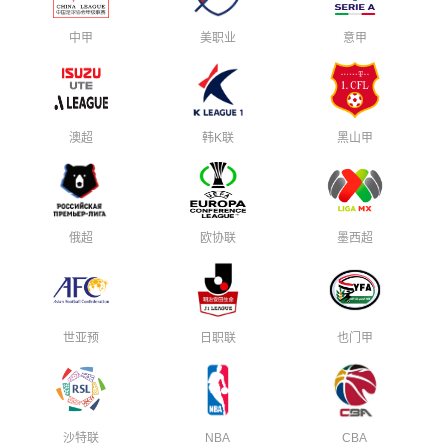
中甲
美职业
意甲
澳超
韩K联
黑山甲
俄超
欧协联
墨西超
世亚预
日职联
也门甲
沙特联
NBA
CBA