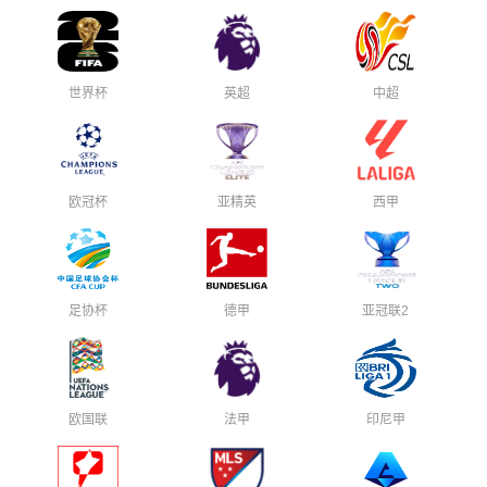
世界杯
英超
中超
欧冠杯
亚精英
西甲
足协杯
德甲
亚冠联2
欧国联
法甲
印尼甲