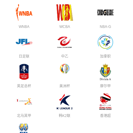
WNBA
WCBA
NBA-G
日足联
中乙
加拿职
英足总杯
美洲杯
摩尔甲
北马其甲
韩K2联
香港超