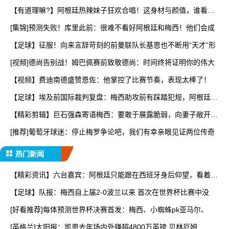
【有道理嘛?】阿根廷热辣妹子狂欢合唱！这身材与颜值，谁看了
能
[集锦]预测失败！库里此前：很难不看好阿根廷和梅西！他们会成
【足球】征服！向来言辞苛刻的前曼联队长基恩也不断用“天才”形
[视频]德尚告别战！姆巴佩赛前致敬德尚：时间终将证明你的伟大
【视频】费迪南德盛赞恩佐：他掌控了比赛节奏，表现太棒了！
【足球】埃及前国际裁判复盘：梅西助攻前有踩踏犯规，阿根廷进
球
【精彩剪辑】巨石强森寄语梅西：要敢于展露脆弱，向妻子敞开心
扉
[推荐]葡萄牙球迷：停止梅罗争论吧，我们有幸亲眼见证两位传奇
热门新闻
【精彩资讯】六台嘉宾：阿根廷只能跟在西班牙身后仰望，看着我
们
【足球】队报：梅西自上届2-0波兰以来 首次在世界杯比赛中没
[好看推荐]每体预测世界杯决赛首发：梅西、小蜘蛛pk亚马尔、
[英格兰]太阳报：凯恩去年场内外赚超4800万英镑 贝林厄姆