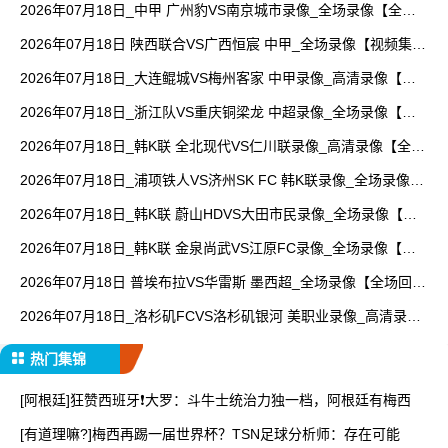
2026年07月18日_中甲 广州豹VS南京城市录像_全场录像【全场
回放】
2026年07月18日 陕西联合VS广西恒宸 中甲_全场录像【视频集
锦】
2026年07月18日_大连鲲城VS梅州客家 中甲录像_高清录像【全
场回放】
2026年07月18日_浙江队VS重庆铜梁龙 中超录像_全场录像【全
场回放】
2026年07月18日_韩K联 全北现代VS仁川联录像_高清录像【全场
回放】
2026年07月18日_浦项铁人VS济州SK FC 韩K联录像_全场录像
【全场回放】
2026年07月18日_韩K联 蔚山HDVS大田市民录像_全场录像【视
频集锦】
2026年07月18日_韩K联 金泉尚武VS江原FC录像_全场录像【视
频集锦】
2026年07月18日 普埃布拉VS华雷斯 墨西超_全场录像【全场回
放】
2026年07月18日_洛杉矶FCVS洛杉矶银河 美职业录像_高清录像
【全场回放】
热门集锦
[阿根廷]狂赞西班牙❗大罗：斗牛士统治力独一档，阿根廷有梅西
[有道理嘛?]梅西再踢一届世界杯？TSN足球分析师：存在可能