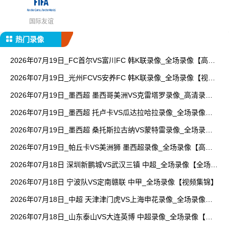
国际友谊
热门录像
2026年07月19日_FC首尔VS富川FC 韩K联录像_全场录像【高清
回放】
2026年07月19日_光州FCVS安养FC 韩K联录像_全场录像【视频
集锦】
2026年07月19日_墨西超 墨西哥美洲VS克雷塔罗录像_高清录像
【全场回放】
2026年07月19日_墨西超 托卢卡VS瓜达拉哈拉录像_全场录像
【视频集锦】
2026年07月19日_墨西超 桑托斯拉古纳VS蒙特雷录像_全场录像
【全场回放】
2026年07月19日_帕丘卡VS美洲狮 墨西超录像_全场录像【高清
回放】
2026年07月18日 深圳新鹏城VS武汉三镇 中超_全场录像【全场回
放】
2026年07月18日 宁波队VS定南赣联 中甲_全场录像【视频集锦】
2026年07月18日_中超 天津津门虎VS上海申花录像_全场录像
【视频集锦】
2026年07月18日_山东泰山VS大连英博 中超录像_全场录像【高
清回放】