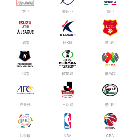
中甲
美职业
意甲
澳超
韩K联
黑山甲
俄超
欧协联
墨西超
世亚预
日职联
也门甲
沙特联
NBA
CBA