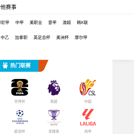
其他赛事
印尼甲
中甲
美职业
意甲
澳超
韩K联
中乙
加拿职
英足总杯
美洲杯
摩尔甲
热门联赛
世界杯
英超
中超
欧冠杯
亚精英
西甲