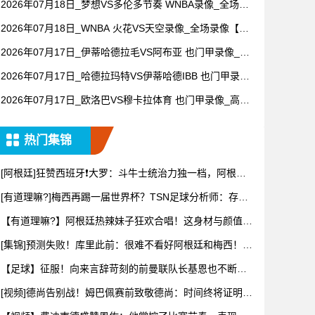
2026年07月18日_梦想VS多伦多节奏 WNBA录像_全场录
像【全场回放】
2026年07月18日_WNBA 火花VS天空录像_全场录像【高
清回放】
2026年07月17日_伊蒂哈德拉毛VS阿布亚 也门甲录像_高
清录像【全场回放】
2026年07月17日_哈德拉玛特VS伊蒂哈德IBB 也门甲录像
_全场录像【高清回放】
2026年07月17日_欧洛巴VS穆卡拉体育 也门甲录像_高清
录像【全场回放】
热门集锦
[阿根廷]狂赞西班牙❗大罗：斗牛士统治力独一档，阿根廷
有梅西
[有道理嘛?]梅西再踢一届世界杯？TSN足球分析师：存在
可能
【有道理嘛?】阿根廷热辣妹子狂欢合唱！这身材与颜值，
谁看了能
[集锦]预测失败！库里此前：很难不看好阿根廷和梅西！他
们会成
【足球】征服！向来言辞苛刻的前曼联队长基恩也不断用
“天才”形
[视频]德尚告别战！姆巴佩赛前致敬德尚：时间终将证明你
的伟大