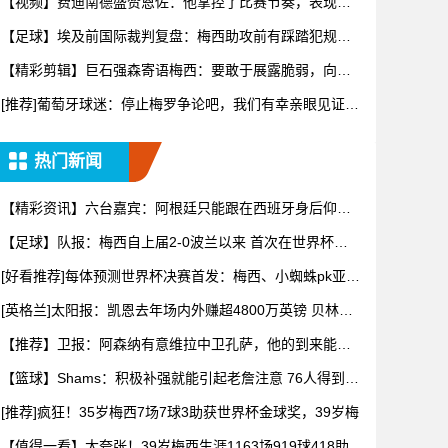
【视频】费迪南德盛赞恩佐：他掌控了比赛节奏，表现太
棒了！
【足球】埃及前国际裁判复盘：梅西助攻前有踩踏犯规，
阿根廷进球
【精彩剪辑】巨石强森寄语梅西：要敢于展露脆弱，向妻
子敞开心扉
[推荐]葡萄牙球迷：停止梅罗争论吧，我们有幸亲眼见证两
位传奇
热门新闻
【精彩资讯】六台嘉宾：阿根廷只能跟在西班牙身后仰
望，看着我们
【足球】队报：梅西自上届2-0波兰以来 首次在世界杯比
赛中没
[好看推荐]每体预测世界杯决赛首发：梅西、小蜘蛛pk亚马
尔、
[英格兰]太阳报：凯恩去年场内外赚超4800万英镑 贝林厄
姆
【推荐】卫报：阿森纳有意维拉中卫孔萨，他的到来能给
萨利巴提供
【篮球】Shams：积极补强就能引起老詹注意 76人得到布
朗
[推荐]疯狂！35岁梅西7场7球3助获世界杯金球奖，39岁梅
【值得一看】太夸张！39岁梅西生涯1163场919球418助