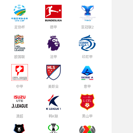
足协杯
德甲
亚冠联2
欧国联
法甲
印尼甲
中甲
美职业
意甲
澳超
韩K联
黑山甲