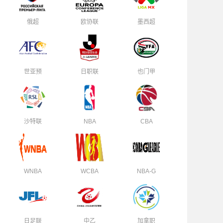
俄超
欧协联
墨西超
世亚预
日职联
也门甲
沙特联
NBA
CBA
WNBA
WCBA
NBA-G
日足联
中乙
加拿职