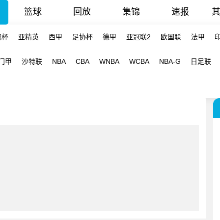
篮球
回放
集锦
速报
冠杯
亚精英
西甲
足协杯
德甲
亚冠联2
欧国联
法甲
门甲
沙特联
NBA
CBA
WNBA
WCBA
NBA-G
日足联