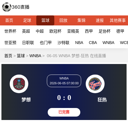
首页
足球
篮球
回放
集锦
速报
其他赛事
世界杯
英超
中超
欧冠杯
亚精英
西甲
足协杯
德甲
世亚预
日职联
也门甲
沙特联
NBA
CBA
WNBA
WC
首页
>
篮球
>
WNBA
>
06-05 WNBA 梦想-狂热 在线直播
WNBA
2026-06-05 07:00:00
0 : 0
梦想
狂