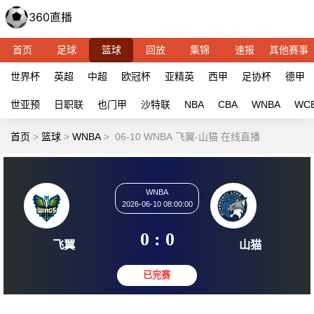
首页
足球
篮球
回放
集锦
速报
其他赛事
世界杯
英超
中超
欧冠杯
亚精英
西甲
足协杯
德甲
世亚预
日职联
也门甲
沙特联
NBA
CBA
WNBA
WC
首页
>
篮球
>
WNBA
>
06-10 WNBA 飞翼-山猫 在线直播
WNBA
2026-06-10 08:00:00
0 : 0
飞翼
山