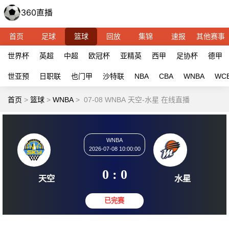
首页
足球
篮球
回放
集锦
速报
其他赛事
世界杯
英超
中超
欧冠杯
亚精英
西甲
足协杯
德甲
世亚预
日职联
也门甲
沙特联
NBA
CBA
WNBA
WC
首页
>
篮球
>
WNBA
>
07-08 WNBA 天空-水星 在线直播
WNBA
2026-07-08 10:00:00
0 : 0
天空
水