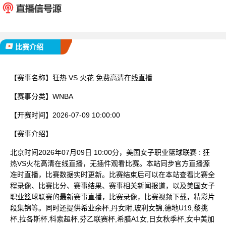
已完赛
比赛介绍
【赛事名称】
狂热 VS 火花 免费高清在线直播
【赛事分类】
WNBA
【开赛时间】
2026-07-09 10:00:00
【赛事介绍】
北京时间2026年07月09日 10:00分，美国女子职业篮球联赛 : 狂
热VS火花高清在线直播，无插件观看比赛。本站同步官方直播源
准时直播，比赛数据实时更新。比赛结束后可以在本站查看比赛全
程录像、比赛比分、赛事结果、赛事相关新闻报道，以及美国女子
职业篮球联赛的最新赛事直播，比赛录像，比赛视频下载，精彩片
段集锦等。同时还提供希业余杯,丹女附,玻利女锦,德地U19,黎挑
杯,拉各斯杯,科索超杯,芬乙联赛杯,希腊A1女,日女秋季杯,女中美加