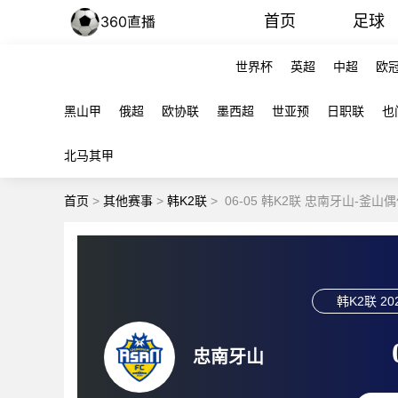
首页
足球
世界杯
英超
中超
欧
黑山甲
俄超
欧协联
墨西超
世亚预
日职联
也
北马其甲
首页
>
其他赛事
>
韩K2联
>
06-05 韩K2联 忠南牙山-釜山
韩K2联
20
忠南牙山