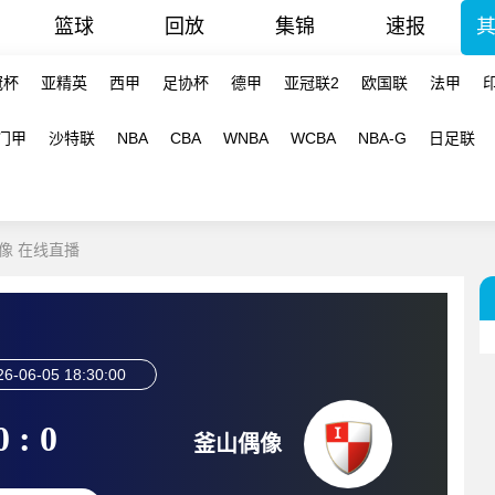
篮球
回放
集锦
速报
冠杯
亚精英
西甲
足协杯
德甲
亚冠联2
欧国联
法甲
门甲
沙特联
NBA
CBA
WNBA
WCBA
NBA-G
日足联
偶像 在线直播
26-06-05 18:30:00
0 : 0
釜山偶像