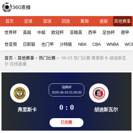
首页
足球
篮球
回放
集锦
速报
其他赛事
世界杯
英超
中超
欧冠杯
亚精英
西甲
足协杯
德甲
世亚预
日职联
也门甲
沙特联
NBA
CBA
WNBA
WC
首页
>
其他赛事
>
热门比赛
>
06-03 热门比赛 弗里斯卡-胡迪斯瓦
尔 在线直播
瑞典杯
2026-06-03 01:00:00
0 : 0