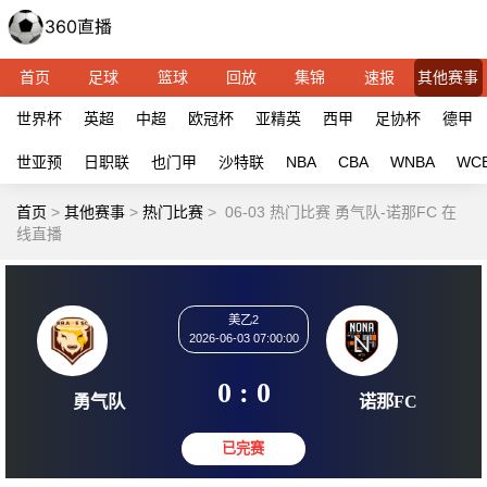
首页
足球
篮球
回放
集锦
速报
其他赛事
世界杯
英超
中超
欧冠杯
亚精英
西甲
足协杯
德甲
世亚预
日职联
也门甲
沙特联
NBA
CBA
WNBA
WC
首页
>
其他赛事
>
热门比赛
>
06-03 热门比赛 勇气队-诺那FC 在
线直播
美乙2
2026-06-03 07:00:00
0 : 0