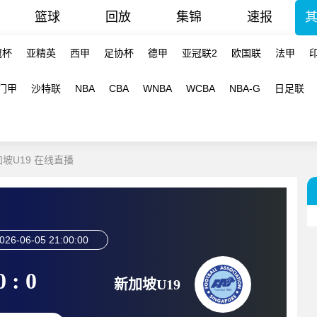
篮球
回放
集锦
速报
冠杯
亚精英
西甲
足协杯
德甲
亚冠联2
欧国联
法甲
门甲
沙特联
NBA
CBA
WNBA
WCBA
NBA-G
日足联
新加坡U19 在线直播
026-06-05 21:00:00
0 : 0
新加坡U19