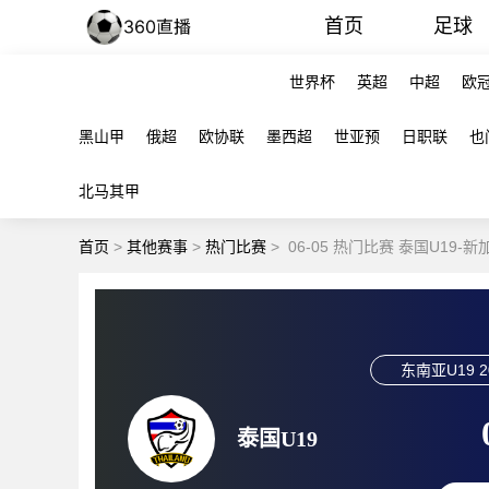
首页
足球
世界杯
英超
中超
欧
黑山甲
俄超
欧协联
墨西超
世亚预
日职联
也
北马其甲
首页
>
其他赛事
>
热门比赛
>
06-05 热门比赛 泰国U19-
东南亚U19
2
泰国U19