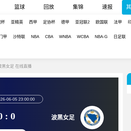
篮球
回放
集锦
速报
冠杯
亚精英
西甲
足协杯
德甲
亚冠联2
欧国联
法甲
门甲
沙特联
NBA
CBA
WNBA
WCBA
NBA-G
日足联
-波黑女足 在线直播
26-06-05 23:00:00
0 : 0
波黑女足