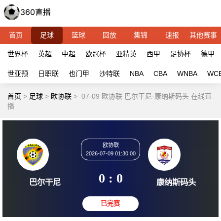
首页
足球
篮球
回放
集锦
速报
其他赛事
世界杯
英超
中超
欧冠杯
亚精英
西甲
足协杯
德甲
世亚预
日职联
也门甲
沙特联
NBA
CBA
WNBA
WC
首页
>
足球
>
欧协联
>
07-09 欧协联 巴尔干尼-康纳斯码头 在线直
播
欧协联
2026-07-09 01:30:00
0 : 0