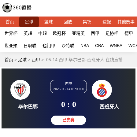
首页
足球
篮球
回放
集锦
速报
其他赛事
世界杯
英超
中超
欧冠杯
亚精英
西甲
足协杯
德甲
世亚预
日职联
也门甲
沙特联
NBA
CBA
WNBA
WC
首页
>
足球
>
西甲
>
05-14 西甲 毕尔巴鄂-西班牙人 在线直播
西甲
2026-05-14 01:00:00
0 : 0
毕尔巴鄂
西班