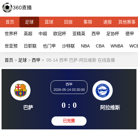
首页
足球
篮球
回放
集锦
速报
其他赛事
世界杯
英超
中超
欧冠杯
亚精英
西甲
足协杯
德甲
世亚预
日职联
也门甲
沙特联
NBA
CBA
WNBA
WC
首页
>
足球
>
西甲
>
05-14 西甲 巴萨-阿拉维斯 在线直播
西甲
2026-05-14 03:30:00
0 : 0
巴萨
阿拉