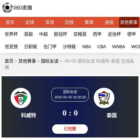
首页
足球
篮球
回放
集锦
速报
其他赛事
世界杯
英超
中超
欧冠杯
亚精英
西甲
足协杯
德甲
世亚预
日职联
也门甲
沙特联
NBA
CBA
WNBA
WC
首页
>
其他赛事
>
国际友谊
>
06-05 国际友谊 科威特-泰国 在线直
播
国际友谊
2026-06-05 20:30:00
0 : 0