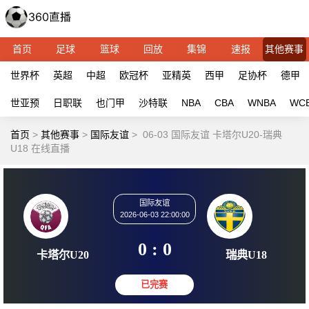
首页
足球
篮球
回放
集锦
速报
其他赛事
世界杯
英超
中超
欧冠杯
亚精英
西甲
足协杯
德甲
世亚预
日职联
也门甲
沙特联
NBA
CBA
WNBA
WC
首页
>
其他赛事
>
国际友谊
>
06-03 国际友谊 卡塔尔U20-瑞典
U18 在线直播
国际友谊
2026-06-03 22:00:00
0 : 0