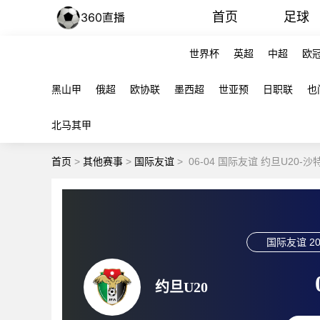
首页
足球
世界杯
英超
中超
欧
黑山甲
俄超
欧协联
墨西超
世亚预
日职联
也
北马其甲
首页
>
其他赛事
>
国际友谊
>
06-04 国际友谊 约旦U20-沙
国际友谊
20
约旦U20