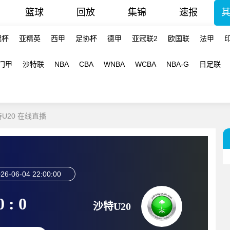
篮球
回放
集锦
速报
冠杯
亚精英
西甲
足协杯
德甲
亚冠联2
欧国联
法甲
门甲
沙特联
NBA
CBA
WNBA
WCBA
NBA-G
日足联
特U20 在线直播
26-06-04 22:00:00
0 : 0
沙特U20