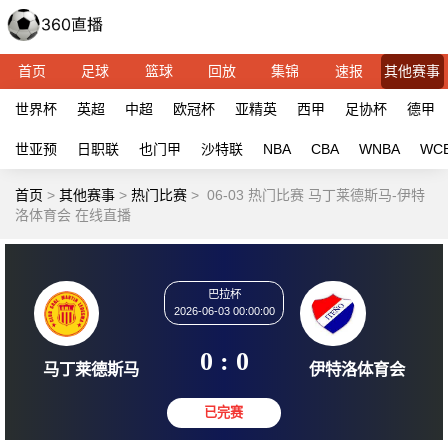
首页
足球
篮球
回放
集锦
速报
其他赛事
世界杯
英超
中超
欧冠杯
亚精英
西甲
足协杯
德甲
世亚预
日职联
也门甲
沙特联
NBA
CBA
WNBA
WC
首页
>
其他赛事
>
热门比赛
>
06-03 热门比赛 马丁莱德斯马-伊特
洛体育会 在线直播
巴拉杯
2026-06-03 00:00:00
0 : 0