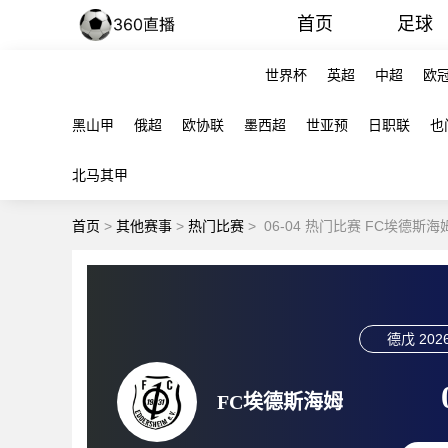
首页
足球
世界杯
英超
中超
欧
黑山甲
俄超
欧协联
墨西超
世亚预
日职联
也
北马其甲
首页
>
其他赛事
>
热门比赛
>
06-04 热门比赛 FC埃德斯海
德戊
2026
FC埃德斯海姆