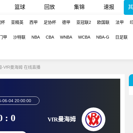
篮球
回放
集锦
速报
冠杯
亚精英
西甲
足协杯
德甲
亚冠联2
欧国联
法甲
门甲
沙特联
NBA
CBA
WNBA
WCBA
NBA-G
日足联
姆-VfR曼海姆 在线直播
-06-04 20:00:00
0 : 0
VfR曼海姆