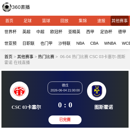
首页
足球
篮球
回放
集锦
速报
其他赛事
世界杯
英超
中超
欧冠杯
亚精英
西甲
足协杯
德甲
世亚预
日职联
也门甲
沙特联
NBA
CBA
WNBA
WC
首页
>
其他赛事
>
热门比赛
>
06-04 热门比赛 CSC 03卡塞尔-图斯
霍诺 在线直播
德戊
2026-06-04 21:00:00
0 : 0