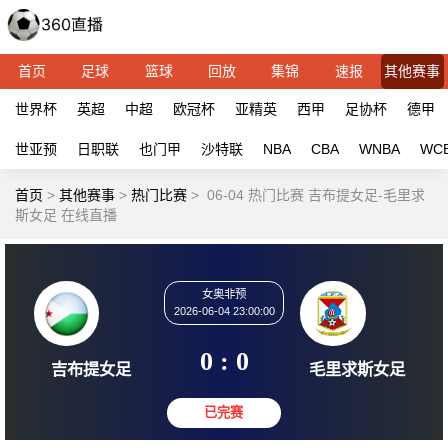
首页
足球
篮球
回放
集锦
速报
其他赛事
世界杯
英超
中超
欧冠杯
亚精英
西甲
足协杯
德甲
世亚预
日职联
也门甲
沙特联
NBA
CBA
WNBA
WC
首页
>
其他赛事
>
热门比赛
>
06-04 热门比赛 吉布提女足-毛里求
斯女足 在线直播
女奥非预
2026-06-04 23:00:00
0 : 0