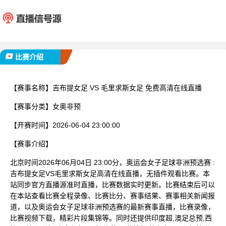
吉布提女足
毛里求
已完赛
比赛介绍
【赛事名称】
吉布提女足 VS 毛里求斯女足 免费高清在线直播
【赛事分类】
女奥非预
【开赛时间】
2026-06-04 23:00:00
【赛事介绍】
北京时间2026年06月04日 23:00分，奥运会女子足球非洲预选赛 :
吉布提女足VS毛里求斯女足高清在线直播，无插件观看比赛。本
站同步官方直播源准时直播，比赛数据实时更新。比赛结束后可以
在本站查看比赛全程录像、比赛比分、赛事结果、赛事相关新闻报
道，以及奥运会女子足球非洲预选赛的最新赛事直播，比赛录像，
比赛视频下载，精彩片段集锦等。同时还提供印度超,澳足总预,西