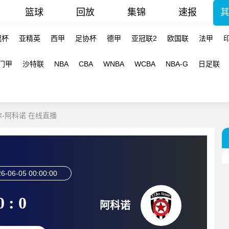
篮球
回放
集锦
速报
冠杯
亚精英
西甲
足协杯
德甲
亚冠联2
欧国联
法甲
门甲
沙特联
NBA
CBA
WNBA
WCBA
NBA-G
日足联
及尔-阿科诺 在线直播
6-06-05 00:00:00
0 : 0
阿科诺