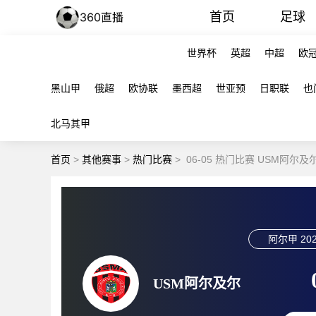
首页
足球
世界杯
英超
中超
欧
黑山甲
俄超
欧协联
墨西超
世亚预
日职联
也
北马其甲
首页
>
其他赛事
>
热门比赛
>
06-05 热门比赛 USM阿尔
阿尔甲
202
USM阿尔及尔