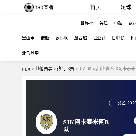
首页
足球
世界杯
英超
中超
欧
黑山甲
俄超
欧协联
墨西超
世亚预
日职联
也
北马其甲
首页
>
其他赛事
>
热门比赛
>
07-08 热门比赛 SJK阿卡泰
芬乙
2026
SJK阿卡泰米阿B
队