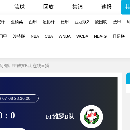
篮球
回放
集锦
速报
冠杯
亚精英
西甲
足协杯
德甲
亚冠联2
欧国联
法甲
门甲
沙特联
NBA
CBA
WNBA
WCBA
NBA-G
日足联
米阿B队-FF雅罗B队 在线直播
-07-08 23:30:00
0 : 0
FF雅罗B队