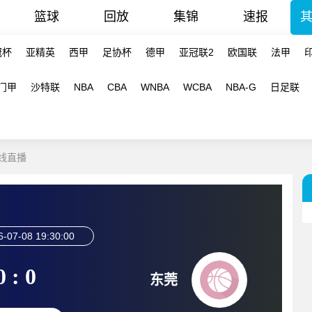
篮球
回放
集锦
速报
冠杯
亚精英
西甲
足协杯
德甲
亚冠联2
欧国联
法甲
门甲
沙特联
NBA
CBA
WNBA
WCBA
NBA-G
日足联
在线直播
6-07-08 19:30:00
0 : 0
东莞