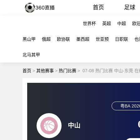
首页
足球
世界杯
英超
中超
欧
黑山甲
俄超
欧协联
墨西超
世亚预
日职联
也
北马其甲
首页
>
其他赛事
>
热门比赛
>
07-08 热门比赛 中山-东莞 
粤BA
202
中山