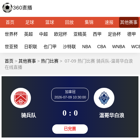
首页
足球
篮球
回放
集锦
速报
其他赛事
世界杯
英超
中超
欧冠杯
亚精英
西甲
足协杯
德甲
世亚预
日职联
也门甲
沙特联
NBA
CBA
WNBA
WC
首页
>
其他赛事
>
热门比赛
>
07-09 热门比赛 骑兵队-温哥华白浪
在线直播
加拿冠
2026-07-09 10:30:00
0 : 0