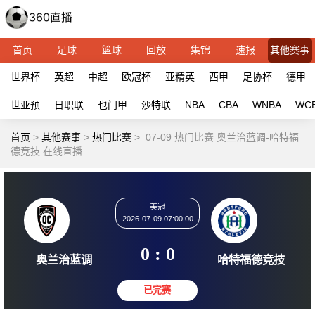
首页
足球
篮球
回放
集锦
速报
其他赛事
世界杯
英超
中超
欧冠杯
亚精英
西甲
足协杯
德甲
世亚预
日职联
也门甲
沙特联
NBA
CBA
WNBA
WC
首页
>
其他赛事
>
热门比赛
>
07-09 热门比赛 奥兰治蓝调-哈特福
德竞技 在线直播
美冠
2026-07-09 07:00:00
0 : 0