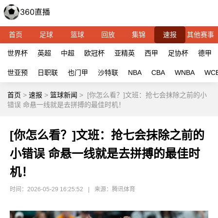
首页
足球
篮球
回放
集锦
速报
其他赛事
世界杯
英超
中超
欧冠杯
亚精英
西甲
足协杯
德甲
世亚预
日职联
也门甲
沙特联
NBA
CBA
WNBA
WC
首页
>
速报
>
篮球新闻
>
[你怎么看？]文班：抢七会抹除之前的小
错误 命悬一线就是去拼搏的最佳时机！
[你怎么看？]文班：抢七会抹除之前的
小错误 命悬一线就是去拼搏的最佳时
机！
时间：2026-05-29 16:25:52
|
来源：腾讯体育