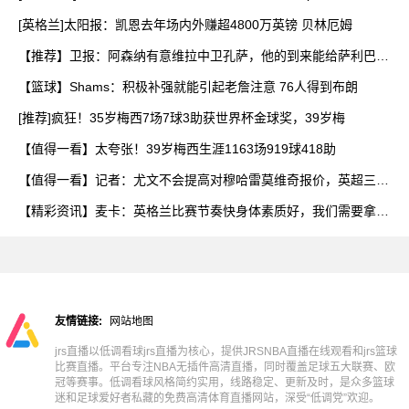
[英格兰]太阳报：凯恩去年场内外赚超4800万英镑 贝林厄姆
【推荐】卫报：阿森纳有意维拉中卫孔萨，他的到来能给萨利巴提
供
【篮球】Shams：积极补强就能引起老詹注意 76人得到布朗
[推荐]疯狂！35岁梅西7场7球3助获世界杯金球奖，39岁梅
【值得一看】太夸张！39岁梅西生涯1163场919球418助
【值得一看】记者：尤文不会提高对穆哈雷莫维奇报价，英超三队
争
【精彩资讯】麦卡：英格兰比赛节奏快身体素质好，我们需要拿出
百
友情链接:
网站地图
jrs直播以低调看球jrs直播为核心，提供JRSNBA直播在线观看和jrs篮球
比赛直播。平台专注NBA无插件高清直播，同时覆盖足球五大联赛、欧
冠等赛事。低调看球风格简约实用，线路稳定、更新及时，是众多篮球
迷和足球爱好者私藏的免费高清体育直播网站，深受“低调党”欢迎。