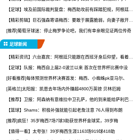
【足球】埃及前国际裁判复盘：梅西助攻前有踩踏犯规，阿根廷进
球
【精彩剪辑】巨石强森寄语梅西：要敢于展露脆弱，向妻子敞开心
扉
[推荐]葡萄牙球迷：停止梅罗争论吧，我们有幸亲眼见证两位传奇
足球新闻
【精彩资讯】六台嘉宾：阿根廷只能跟在西班牙身后仰望，看着我
们
【足球】队报：梅西自上届2-0波兰以来 首次在世界杯比赛中没
[好看推荐]每体预测世界杯决赛首发：梅西、小蜘蛛pk亚马尔、
[英格兰]太阳报：凯恩去年场内外赚超4800万英镑 贝林厄姆
【推荐】卫报：阿森纳有意维拉中卫孔萨，他的到来能给萨利巴提
供
【篮球】Shams：积极补强就能引起老詹注意 76人得到布朗
[推荐]疯狂！35岁梅西7场7球3助获世界杯金球奖，39岁梅
【值得一看】太夸张！39岁梅西生涯1163场919球418助