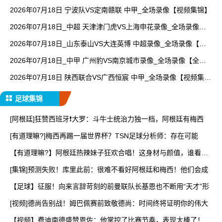
放】
2026年07月18日 宁波队VS定南赣联 中甲_全场录像【视频集锦】
2026年07月18日_中超 天津津门虎VS上海申花录像_全场录像
【视频集锦】
2026年07月18日_山东泰山VS大连英博 中超录像_全场录像【高
清回放】
2026年07月18日_中甲 广州豹VS南京城市录像_全场录像【全场
回放】
2026年07月18日 陕西联合VS广西恒宸 中甲_全场录像【视频集
锦】
足球集锦
[阿根廷]狂赞西班牙❗大罗：斗牛士统治力独一档，阿根廷有梅西
[有道理嘛?]梅西再踢一届世界杯？TSN足球分析师：存在可能
【有道理嘛?】阿根廷热辣妹子狂欢合唱！这身材与颜值，谁看了
能
[集锦]预测失败！库里此前：很难不看好阿根廷和梅西！他们会成
【足球】征服！向来言辞苛刻的前曼联队长基恩也不断用“天才”形
[视频]德尚告别战！姆巴佩赛前致敬德尚：时间终将证明你的伟大
【视频】费迪南德盛赞恩佐：他掌控了比赛节奏，表现太棒了！