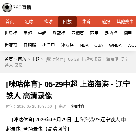
首页
足球
篮球
回放
集锦
速报
其他赛事
世界杯
英超
中超
欧冠杯
亚精英
西甲
足协杯
德甲
世亚预
日职联
也门甲
沙特联
NBA
CBA
WNBA
WC
首页
>
回放
>
中超
>
[咪咕体育]- 05-29 中超常规赛上海海港-辽宁
铁人 录像
[咪咕体育]- 05-29中超 上海海港 - 辽宁
铁人 高清录像
时间：2026-05-29 19:35:00
|
来源：
咪咕体育
[咪咕体育] 2026年05月29日_上海海港VS辽宁铁人 中
超录像_全场录像【高清回放】