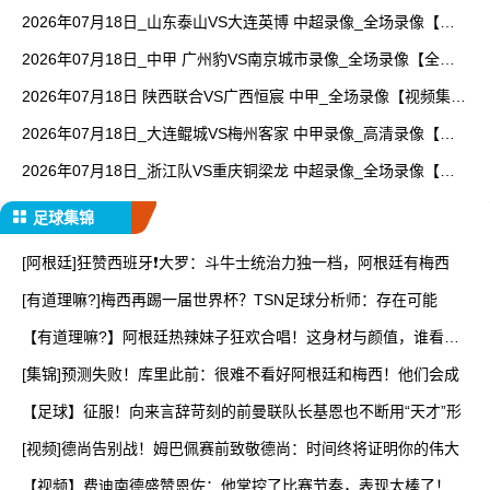
【视频集锦】
2026年07月18日_山东泰山VS大连英博 中超录像_全场录像【高
清回放】
2026年07月18日_中甲 广州豹VS南京城市录像_全场录像【全场
回放】
2026年07月18日 陕西联合VS广西恒宸 中甲_全场录像【视频集
锦】
2026年07月18日_大连鲲城VS梅州客家 中甲录像_高清录像【全
场回放】
2026年07月18日_浙江队VS重庆铜梁龙 中超录像_全场录像【全
场回放】
足球集锦
[阿根廷]狂赞西班牙❗大罗：斗牛士统治力独一档，阿根廷有梅西
[有道理嘛?]梅西再踢一届世界杯？TSN足球分析师：存在可能
【有道理嘛?】阿根廷热辣妹子狂欢合唱！这身材与颜值，谁看了
能
[集锦]预测失败！库里此前：很难不看好阿根廷和梅西！他们会成
【足球】征服！向来言辞苛刻的前曼联队长基恩也不断用“天才”形
[视频]德尚告别战！姆巴佩赛前致敬德尚：时间终将证明你的伟大
【视频】费迪南德盛赞恩佐：他掌控了比赛节奏，表现太棒了！