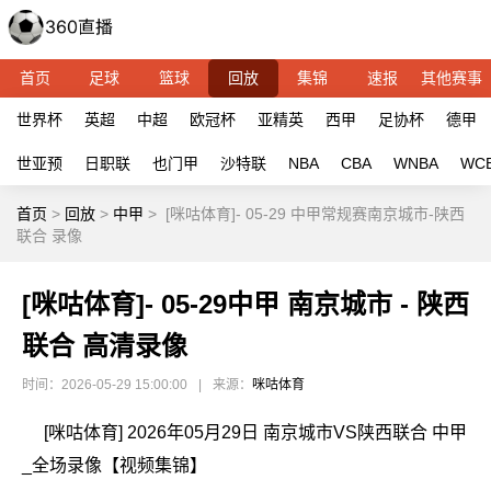
首页
足球
篮球
回放
集锦
速报
其他赛事
世界杯
英超
中超
欧冠杯
亚精英
西甲
足协杯
德甲
世亚预
日职联
也门甲
沙特联
NBA
CBA
WNBA
WC
首页
>
回放
>
中甲
>
[咪咕体育]- 05-29 中甲常规赛南京城市-陕西
联合 录像
[咪咕体育]- 05-29中甲 南京城市 - 陕西
联合 高清录像
时间：2026-05-29 15:00:00
|
来源：
咪咕体育
[咪咕体育] 2026年05月29日 南京城市VS陕西联合 中甲
_全场录像【视频集锦】