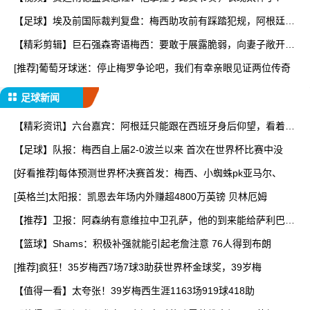
【足球】埃及前国际裁判复盘：梅西助攻前有踩踏犯规，阿根廷进
球
【精彩剪辑】巨石强森寄语梅西：要敢于展露脆弱，向妻子敞开心
扉
[推荐]葡萄牙球迷：停止梅罗争论吧，我们有幸亲眼见证两位传奇
足球新闻
【精彩资讯】六台嘉宾：阿根廷只能跟在西班牙身后仰望，看着我
们
【足球】队报：梅西自上届2-0波兰以来 首次在世界杯比赛中没
[好看推荐]每体预测世界杯决赛首发：梅西、小蜘蛛pk亚马尔、
[英格兰]太阳报：凯恩去年场内外赚超4800万英镑 贝林厄姆
【推荐】卫报：阿森纳有意维拉中卫孔萨，他的到来能给萨利巴提
供
【篮球】Shams：积极补强就能引起老詹注意 76人得到布朗
[推荐]疯狂！35岁梅西7场7球3助获世界杯金球奖，39岁梅
【值得一看】太夸张！39岁梅西生涯1163场919球418助